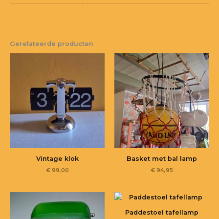
Gerelateerde producten
Vintage klok
Basket met bal lamp
€
99,00
€
94,95
Paddestoel tafellamp