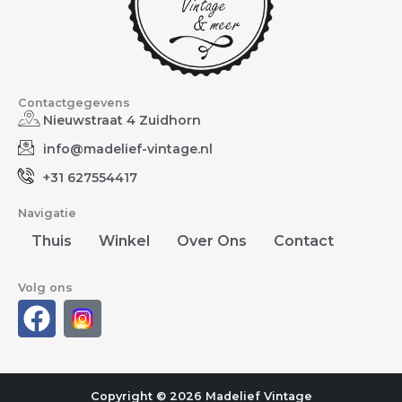
Contactgegevens
Nieuwstraat 4 Zuidhorn
info@madelief-vintage.nl
+31 627554417
Navigatie
Thuis
Winkel
Over Ons
Contact
Volg ons
F
a
c
e
Copyright © 2026 Madelief Vintage