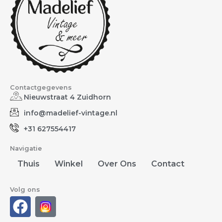
Contactgegevens
Nieuwstraat 4 Zuidhorn
info@madelief-vintage.nl
+31 627554417
Navigatie
Thuis
Winkel
Over Ons
Contact
Volg ons
F
a