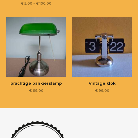
€
5,00
-
€
100,00
prachtige bankierslamp
Vintage klok
€
69,00
€
99,00