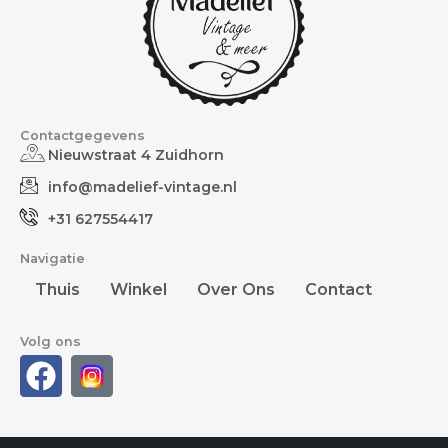
Contactgegevens
Nieuwstraat 4 Zuidhorn
info@madelief-vintage.nl
+31 627554417
Navigatie
Thuis
Winkel
Over Ons
Contact
Volg ons
F
a
c