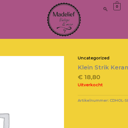
0
Uncategorized
Klein Strik Ker
€
18,80
Uitverkocht
Artikelnummer:
CDHOL-