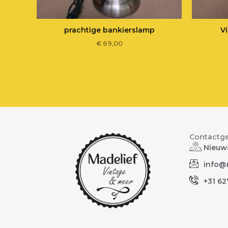
prachtige bankierslamp
V
€
69,00
Contactg
Nieuws
info@m
+31 62