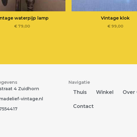
intage waterpijp lamp
Vintage klok
€
79,00
€
99,00
egevens
Navigatie
traat 4 Zuidhorn
Thuis
Winkel
Over
adelief-vintage.nl
Contact
7554417