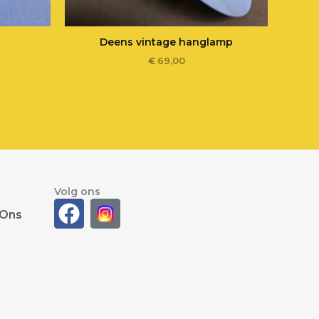
Deens vintage hanglamp
€
69,00
Volg ons
F
 Ons
a
c
e
b
o