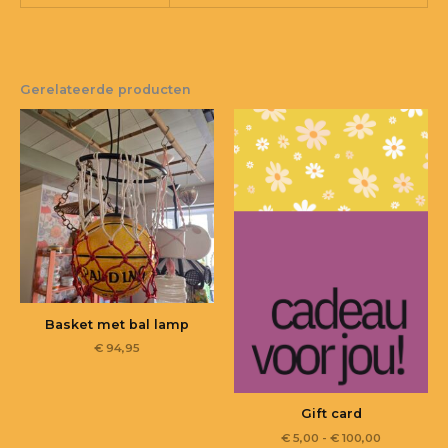
Gerelateerde producten
Basket met bal lamp
€
94,95
Gift card
€
5,00
-
€
100,00