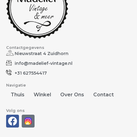
Contactgegevens
Nieuwstraat 4 Zuidhorn
info@madelief-vintage.nl
+31 627554417
Navigatie
Thuis
Winkel
Over Ons
Contact
Volg ons
F
a