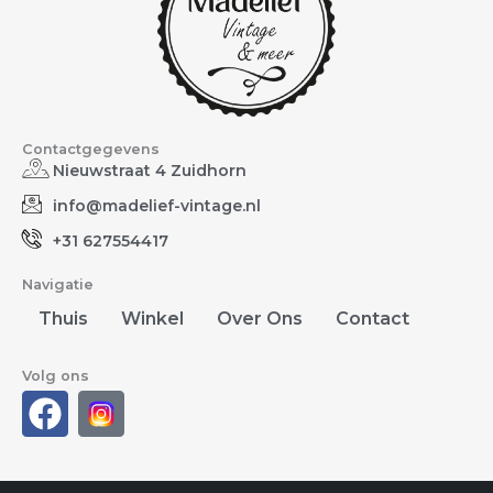
Contactgegevens
Nieuwstraat 4 Zuidhorn
info@madelief-vintage.nl
+31 627554417
Navigatie
Thuis
Winkel
Over Ons
Contact
Volg ons
F
a
c