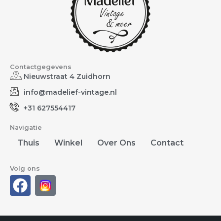
Contactgegevens
Nieuwstraat 4 Zuidhorn
info@madelief-vintage.nl
+31 627554417
Navigatie
Thuis
Winkel
Over Ons
Contact
Volg ons
F
a
c